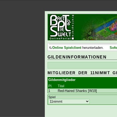
Online Spielclient
herunterladen.
Sofo
GILDENINFORMATIONEN
MITGLIEDER DER 11NIMMT G
Gildenmitglieder
Pl.
Titel
1
Red-Haired Shanks [W19]
Spiel