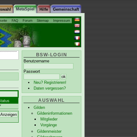
MetaSpiel
uswahl
Hilfe
Gemeinschaft
tseite
FAQ
Forum
Sitemap
Impressum
BSW-LOGIN
Benutzername
Passwort
Neu? Registrieren!
Daten vergessen?
AUSWAHL
tatus
Y
Gilden
Gildeninformationen
Mitglieder
Vorgänge
Gildenmeister