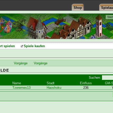
Shop
Spiela
Star
rt spielen
Spiele kaufen
Vorgänge
Vorgänge
ILDE
Suchen:
Name
Stadt
Einfluss
GM-S
Tzeremes13
Haoshoku
236