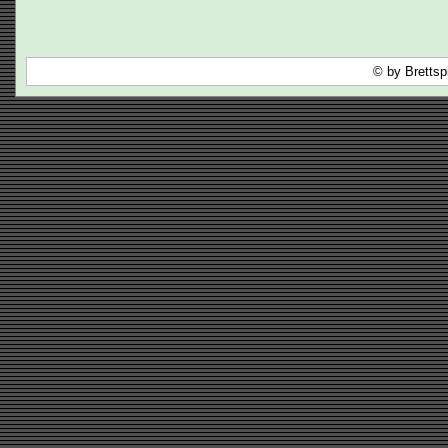
© by Brettsp