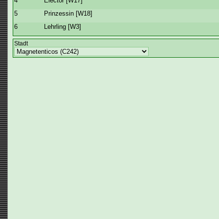
4
Elector [W17]
5
Prinzessin [W18]
6
Lehrling [W3]
Stadt