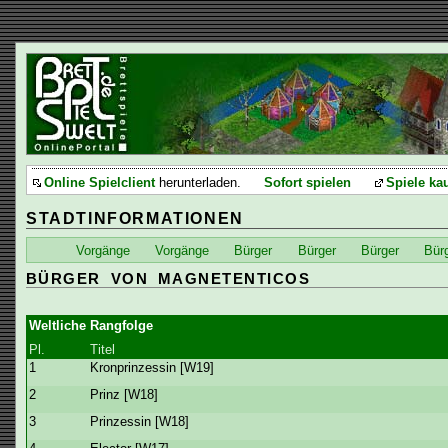
Online Spielclient
herunterladen.
Sofort spielen
Spiele ka
STADTINFORMATIONEN
Vorgänge
Vorgänge
Bürger
Bürger
Bürger
Bür
BÜRGER VON MAGNETENTICOS
Weltliche Rangfolge
Pl.
Titel
1
Kronprinzessin [W19]
2
Prinz [W18]
3
Prinzessin [W18]