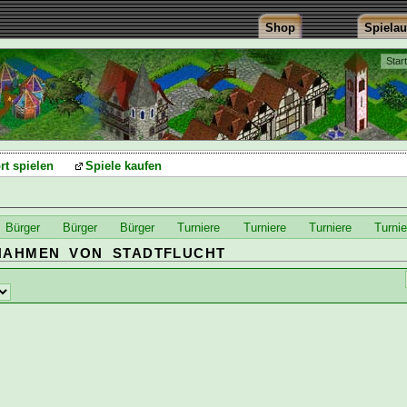
Shop
Spiela
Star
rt spielen
Spiele kaufen
Bürger
Bürger
Bürger
Turniere
Turniere
Turniere
Turnie
NAHMEN VON STADTFLUCHT