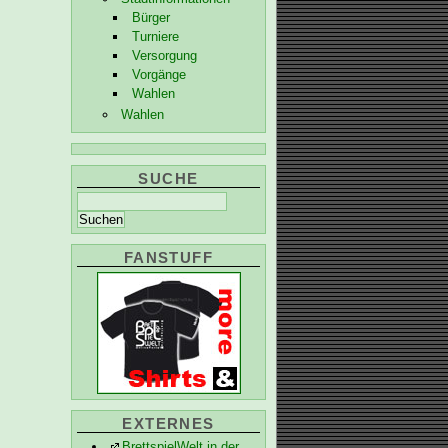
Bürger
Turniere
Versorgung
Vorgänge
Wahlen
Wahlen
SUCHE
FANSTUFF
EXTERNES
BrettspielWelt in der