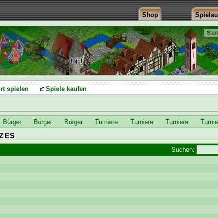
Shop
Spiela
Star
rt spielen
Spiele kaufen
Bürger
Bürger
Bürger
Turniere
Turniere
Turniere
Turnie
ZES
Suchen: