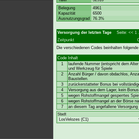
Belegung
4961
Kapazität
6500
Ausnutzungsgrad
76.3%
Versorgung der letzten Tage
Seite:
<<
1
.
Zeitpunkt
Die verschiedenen Codes beinhalten folgende
Code
Inhalt
1
laufende Nummer (entspricht dem Alter 
und Werkzeug für Spiele
2
Anzahl Bürger / davon obdachlos, Anz
Baustellen.
3
zurückerstatteter Bonus bei vollständi
4
Versorgung aus dem Lager, kein Bonus
5
wegen Rohstoffmangel gesperrtes Spiel
6
wegen Rohstoffmangel an der Börse nac
7
an diesem Tag angefallene Versorgung (
Stadt