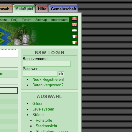
MetaSpiel
uswahl
Hilfe
Gemeinschaft
tseite
FAQ
Forum
Sitemap
Impressum
BSW-LOGIN
Benutzername
Passwort
re
Neu? Registrieren!
Daten vergessen?
AUSWAHL
Gilden
Levelsystem
Städte
Rohstoffe
Stadtansicht
Stadtinformationen