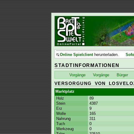
Online Spielclient
herunterladen.
Sofo
STADTINFORMATIONEN
Vorgänge
Vorgänge
Bürger
VERSORGUNG VON LOSVELO
Marktplatz
Holz
89
Stein
4387
Erz
9
Wolle
165
Nahrung
311
Tuch
0
Werkzeug
0
Taler
32510