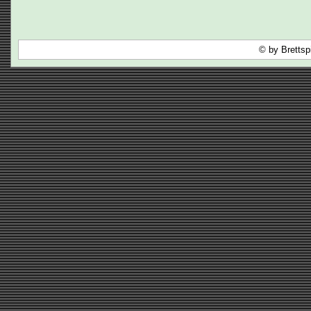
© by Brettsp