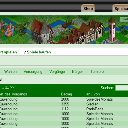
Shop
Spiela
Star
rt spielen
Spiele kaufen
Wahlen
Versorgung
Vorgänge
Bürger
Turniere
N
...
11
>>
Suchen:
Art des Vorgangs
Betrag
an / von
Zuwendung
1000
SpieldesMonats
Zuwendung
3355
Siedler
Zuwendung
1112
ParisParis
Zuwendung
1000
SpieldesMonats
Zuwendung
1000
SpieldesMonats
Zuwendung
1000
SpieldesMonats