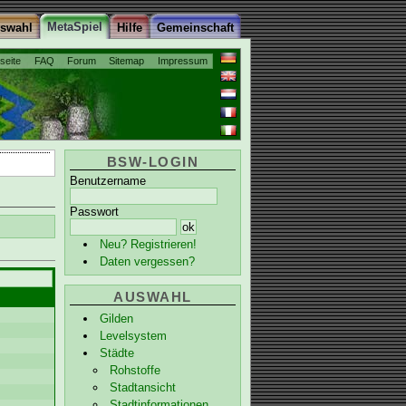
MetaSpiel
uswahl
Hilfe
Gemeinschaft
tseite
FAQ
Forum
Sitemap
Impressum
BSW-LOGIN
Benutzername
Passwort
Neu? Registrieren!
Daten vergessen?
AUSWAHL
Gilden
Levelsystem
Städte
Rohstoffe
Stadtansicht
Stadtinformationen