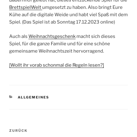
Bauernhof gelebt hat, dieses entzückende Spiel für die
BrettspielWelt
umgesetzt zu haben. Also bringt Eure
Kühe auf die digitale Weide und habt viel Spaß mit dem
Spiel. (Das Spiel ist ab Sonntag 17.12.2023 online)
Auch als
Weihnachtsgeschenk
macht sich dieses
Spiel, für die ganze Familie und für eine schöne
gemeinsame Weihnachtszeit hervorragend.
[Wollt ihr vorab schonmal die Regeln lesen?]
KATEGORIEN
ALLGEMEINES
Beitragsnavigation
Vorheriger
ZURÜCK