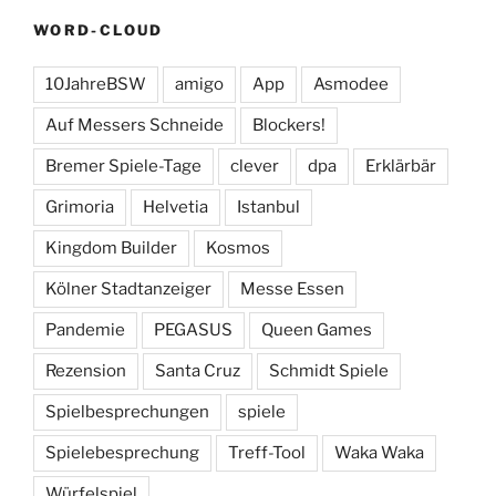
WORD-CLOUD
10JahreBSW
amigo
App
Asmodee
Auf Messers Schneide
Blockers!
Bremer Spiele-Tage
clever
dpa
Erklärbär
Grimoria
Helvetia
Istanbul
Kingdom Builder
Kosmos
Kölner Stadtanzeiger
Messe Essen
Pandemie
PEGASUS
Queen Games
Rezension
Santa Cruz
Schmidt Spiele
Spielbesprechungen
spiele
Spielebesprechung
Treff-Tool
Waka Waka
Würfelspiel