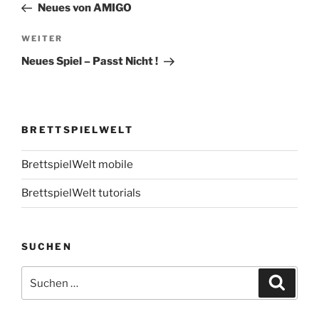
Beitrag
Neues von AMIGO
Nächster
WEITER
Beitrag
Neues Spiel – Passt Nicht !
BRETTSPIELWELT
BrettspielWelt mobile
BrettspielWelt tutorials
SUCHEN
Suchen
Suche
nach: