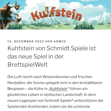
Zum
Inhalt
springen
VERÖFFENTLICHT
15. DEZEMBER 2023
VON
ADMIN
AM
Kuhfstein von Schmidt Spiele ist
das neue Spiel in der
BrettspielWelt
Die Luft riecht nach Wiesenblumen und frischen
Heuballen, die Sonne spiegelt sich in den kristallklaren
Bergseen – die Kühe in „
Kuhfstein
“ führen ein
glückliches Leben in idyllischer Landschaft. In dem
neuen Legespiel von Schmidt Spiele® unterstützen die
Spielenden Kuhherden, indem sie die schönste