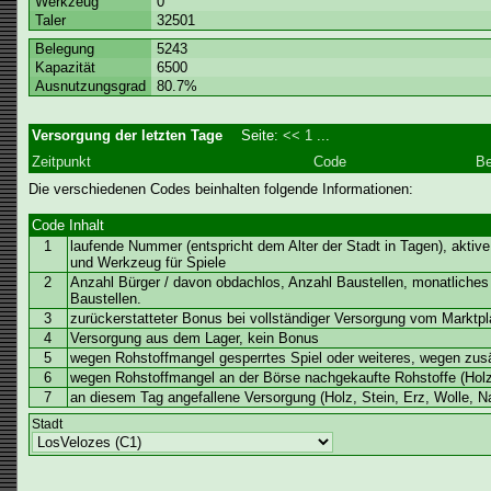
Werkzeug
0
Taler
32501
Belegung
5243
Kapazität
6500
Ausnutzungsgrad
80.7%
Versorgung der letzten Tage
Seite:
<<
1
...
Zeitpunkt
Code
Be
Die verschiedenen Codes beinhalten folgende Informationen:
Code
Inhalt
1
laufende Nummer (entspricht dem Alter der Stadt in Tagen), aktiv
und Werkzeug für Spiele
2
Anzahl Bürger / davon obdachlos, Anzahl Baustellen, monatlich
Baustellen.
3
zurückerstatteter Bonus bei vollständiger Versorgung vom Marktpla
4
Versorgung aus dem Lager, kein Bonus
5
wegen Rohstoffmangel gesperrtes Spiel oder weiteres, wegen zusä
6
wegen Rohstoffmangel an der Börse nachgekaufte Rohstoffe (Holz
7
an diesem Tag angefallene Versorgung (Holz, Stein, Erz, Wolle, N
Stadt