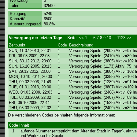
Werkzeug
0
Taler
32590
Belegung
5249
Kapazität
6500
Ausnutzungsgrad
80.8%
Versorgung der letzten Tage
Seite:
<<
1
...
6
7
8
9
10
...
1123
>>
Zeitpunkt
Code
Beschreibung
SUN, 11.07.2010, 22:01
1
Versorgung Spiele: (2902) Aktiv=97 I
FRI, 06.03.2009, 22:03
1
Versorgung Spiele: (2410) Aktiv=89 I
SUN, 30.12.2012, 20:00
1
Versorgung Spiele: (3805) Aktiv=102 
SUN, 16.10.2005, 23:13
1
Versorgung Spiele: (1173) Aktiv=75 I
SAT, 29.12.2012, 20:00
1
Versorgung Spiele: (3804) Aktiv=102 
MON, 10.10.2011, 20:00
1
Versorgung Spiele: (3358) Aktiv=103 
THU, 09.02.2006, 21:49
1
Versorgung Spiele: (1289) Aktiv=91 I
TUE, 01.01.2013, 20:00
1
Versorgung Spiele: (3807) Aktiv=102 
WED, 04.03.2009, 22:03
1
Versorgung Spiele: (2408) Aktiv=89 I
TUE, 03.03.2009, 22:02
1
Versorgung Spiele: (2407) Aktiv=89 I
FRI, 06.10.2006, 22:44
1
Versorgung Spiele: (1528) Aktiv=91 I
THU, 05.03.2009, 22:02
1
Versorgung Spiele: (2409) Aktiv=89 I
Die verschiedenen Codes beinhalten folgende Informationen:
Code
Inhalt
1
laufende Nummer (entspricht dem Alter der Stadt in Tagen), aktiv
und Werkzeug für Spiele