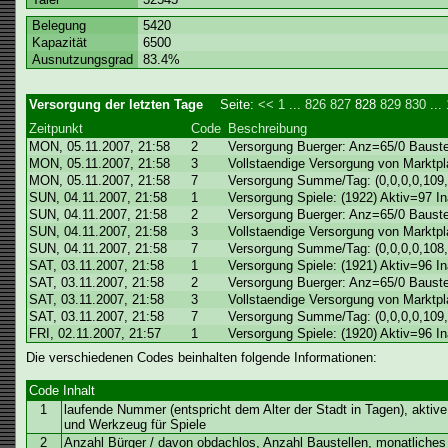
Belegung
5420
Kapazität
6500
Ausnutzungsgrad
83.4%
Versorgung der letzten Tage
Seite:
<<
1
...
826
827
828
829
830
...
Zeitpunkt
Code
Beschreibung
MON, 05.11.2007, 21:58
2
Versorgung Buerger: Anz=65/0 Bauste
MON, 05.11.2007, 21:58
3
Vollstaendige Versorgung von Marktpla
MON, 05.11.2007, 21:58
7
Versorgung Summe/Tag: (0,0,0,0,109,
SUN, 04.11.2007, 21:58
1
Versorgung Spiele: (1922) Aktiv=97 
SUN, 04.11.2007, 21:58
2
Versorgung Buerger: Anz=65/0 Bauste
SUN, 04.11.2007, 21:58
3
Vollstaendige Versorgung von Marktpla
SUN, 04.11.2007, 21:58
7
Versorgung Summe/Tag: (0,0,0,0,108,
SAT, 03.11.2007, 21:58
1
Versorgung Spiele: (1921) Aktiv=96 
SAT, 03.11.2007, 21:58
2
Versorgung Buerger: Anz=65/0 Bauste
SAT, 03.11.2007, 21:58
3
Vollstaendige Versorgung von Marktpla
SAT, 03.11.2007, 21:58
7
Versorgung Summe/Tag: (0,0,0,0,109,
FRI, 02.11.2007, 21:57
1
Versorgung Spiele: (1920) Aktiv=96 
Die verschiedenen Codes beinhalten folgende Informationen:
Code
Inhalt
1
laufende Nummer (entspricht dem Alter der Stadt in Tagen), aktiv
und Werkzeug für Spiele
2
Anzahl Bürger / davon obdachlos, Anzahl Baustellen, monatlich