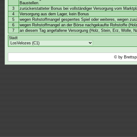
Baustellen.
3
zurückerstatteter Bonus bei vollständiger Versorgung vom Marktpla
4
Versorgung aus dem Lager, kein Bonus
5
wegen Rohstoffmangel gesperrtes Spiel oder weiteres, wegen zusä
6
wegen Rohstoffmangel an der Börse nachgekaufte Rohstoffe (Holz
7
an diesem Tag angefallene Versorgung (Holz, Stein, Erz, Wolle, N
Stadt
© by Brettsp