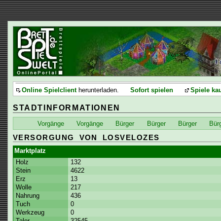
Online Spielclient
herunterladen.
Sofort spielen
Spiele ka
STADTINFORMATIONEN
Vorgänge
Vorgänge
Bürger
Bürger
Bürger
Bür
VERSORGUNG VON LOSVELOZES
Marktplatz
Holz
132
Stein
4622
Erz
13
Wolle
217
Nahrung
436
Tuch
0
Werkzeug
0
Taler
32545