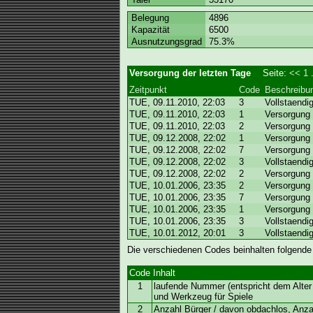
Belegung
4896
Kapazität
6500
Ausnutzungsgrad
75.3%
Versorgung der letzten Tage
Seite:
<<
1
.
Zeitpunkt
Code
Beschreibu
TUE, 09.11.2010, 22:03
3
Vollstaendi
TUE, 09.11.2010, 22:03
1
Versorgung 
TUE, 09.11.2010, 22:03
2
Versorgung 
TUE, 09.12.2008, 22:02
1
Versorgung 
TUE, 09.12.2008, 22:02
7
Versorgung 
TUE, 09.12.2008, 22:02
3
Vollstaendi
TUE, 09.12.2008, 22:02
2
Versorgung 
TUE, 10.01.2006, 23:35
2
Versorgung 
TUE, 10.01.2006, 23:35
7
Versorgung 
TUE, 10.01.2006, 23:35
1
Versorgung 
TUE, 10.01.2006, 23:35
3
Vollstaendi
TUE, 10.01.2012, 20:01
3
Vollstaendi
Die verschiedenen Codes beinhalten folgende
Code
Inhalt
1
laufende Nummer (entspricht dem Alter 
und Werkzeug für Spiele
2
Anzahl Bürger / davon obdachlos, Anz