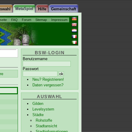
MetaSpiel
uswahl
Hilfe
Gemeinschaft
tseite
FAQ
Forum
Sitemap
Impressum
BSW-LOGIN
Benutzername
Passwort
re
Neu? Registrieren!
Daten vergessen?
AUSWAHL
Gilden
Levelsystem
Städte
Rohstoffe
Stadtansicht
Stadtinformationen