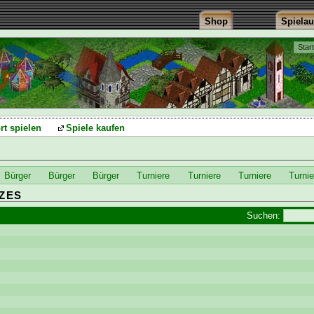
Shop
Spiela
Star
rt spielen
Spiele kaufen
Bürger
Bürger
Bürger
Turniere
Turniere
Turniere
Turnie
ZES
Suchen: