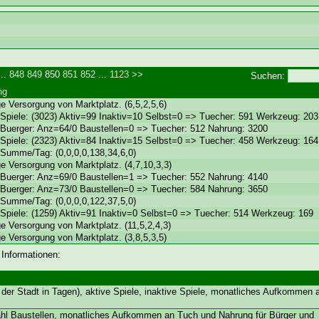
..
848
849
850
851
852
...
1123
>>
Suchen:
ng
ge Versorgung von Marktplatz. (6,5,2,5,6)
Spiele: (3023) Aktiv=99 Inaktiv=10 Selbst=0 => Tuecher: 591 Werkzeug: 203
Buerger: Anz=64/0 Baustellen=0 => Tuecher: 512 Nahrung: 3200
Spiele: (2323) Aktiv=84 Inaktiv=15 Selbst=0 => Tuecher: 458 Werkzeug: 164
Summe/Tag: (0,0,0,0,138,34,6,0)
ge Versorgung von Marktplatz. (4,7,10,3,3)
Buerger: Anz=69/0 Baustellen=1 => Tuecher: 552 Nahrung: 4140
Buerger: Anz=73/0 Baustellen=0 => Tuecher: 584 Nahrung: 3650
Summe/Tag: (0,0,0,0,122,37,5,0)
Spiele: (1259) Aktiv=91 Inaktiv=0 Selbst=0 => Tuecher: 514 Werkzeug: 169
ge Versorgung von Marktplatz. (11,5,2,4,3)
ge Versorgung von Marktplatz. (3,8,5,3,5)
 Informationen:
der Stadt in Tagen), aktive Spiele, inaktive Spiele, monatliches Aufkommen
ahl Baustellen, monatliches Aufkommen an Tuch und Nahrung für Bürger und