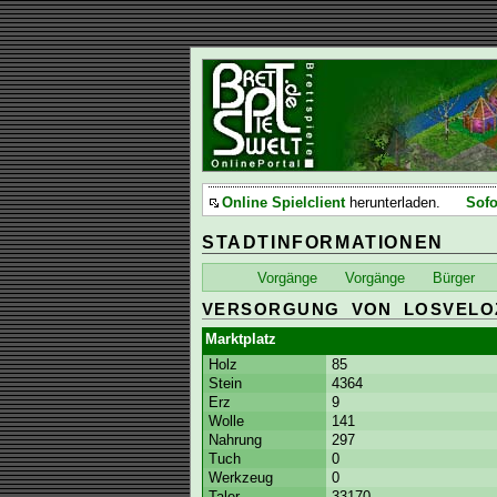
Online Spielclient
herunterladen.
Sofo
STADTINFORMATIONEN
Vorgänge
Vorgänge
Bürger
VERSORGUNG VON LOSVELO
Marktplatz
Holz
85
Stein
4364
Erz
9
Wolle
141
Nahrung
297
Tuch
0
Werkzeug
0
Taler
33170