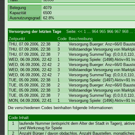
Belegung
4079
Kapazität
6500
Ausnutzungsgrad
62.8%
Versorgung der letzten Tage
Seite:
<<
1
...
964
965
966
967
968
...
Zeitpunkt
Code
Beschreibung
THU, 07.09.2006, 22:38
2
Versorgung Buerger: Anz=66/0 Bauste
THU, 07.09.2006, 22:38
3
Vollstaendige Versorgung von Marktpla
THU, 07.09.2006, 22:38
7
Versorgung Summe/Tag: (0,0,0,0,110,
WED, 06.09.2006, 22:42
1
Versorgung Spiele: (1498) Aktiv=91 
WED, 06.09.2006, 22:42
2
Versorgung Buerger: Anz=66/0 Bauste
WED, 06.09.2006, 22:42
3
Vollstaendige Versorgung von Marktpla
WED, 06.09.2006, 22:42
7
Versorgung Summe/Tag: (0,0,0,0,110,
TUE, 05.09.2006, 22:38
1
Versorgung Spiele: (1497) Aktiv=91 
TUE, 05.09.2006, 22:38
2
Versorgung Buerger: Anz=66/0 Bauste
TUE, 05.09.2006, 22:38
3
Vollstaendige Versorgung von Marktpla
TUE, 05.09.2006, 22:38
7
Versorgung Summe/Tag: (0,0,0,0,110,
MON, 04.09.2006, 22:41
1
Versorgung Spiele: (1496) Aktiv=91 
Die verschiedenen Codes beinhalten folgende Informationen:
Code
Inhalt
1
laufende Nummer (entspricht dem Alter der Stadt in Tagen), aktiv
und Werkzeug für Spiele
2
Anzahl Bürger / davon obdachlos, Anzahl Baustellen, monatlich