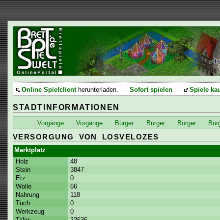
Online Spielclient
herunterladen.
Sofort spielen
Spiele ka
STADTINFORMATIONEN
Vorgänge
Vorgänge
Bürger
Bürger
Bürger
Bür
VERSORGUNG VON LOSVELOZES
Marktplatz
Holz
48
Stein
3847
Erz
0
Wolle
66
Nahrung
118
Tuch
0
Werkzeug
0
Taler
32636