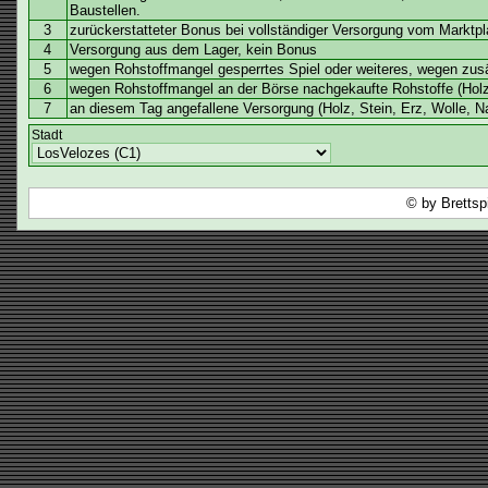
Baustellen.
3
zurückerstatteter Bonus bei vollständiger Versorgung vom Marktpla
4
Versorgung aus dem Lager, kein Bonus
5
wegen Rohstoffmangel gesperrtes Spiel oder weiteres, wegen zusä
6
wegen Rohstoffmangel an der Börse nachgekaufte Rohstoffe (Holz
7
an diesem Tag angefallene Versorgung (Holz, Stein, Erz, Wolle, N
Stadt
© by Brettsp