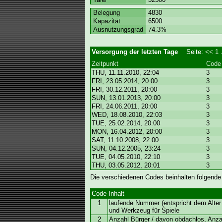
Belegung
4830
Kapazität
6500
Ausnutzungsgrad
74.3%
Versorgung der letzten Tage
Seite:
<<
1
.
Zeitpunkt
Code
THU, 11.11.2010, 22:04
3
FRI, 23.05.2014, 20:00
3
FRI, 30.12.2011, 20:00
3
SUN, 13.01.2013, 20:00
3
FRI, 24.06.2011, 20:00
3
WED, 18.08.2010, 22:03
3
TUE, 25.02.2014, 20:00
3
MON, 16.04.2012, 20:00
3
SAT, 11.10.2008, 22:00
3
SUN, 04.12.2005, 23:24
3
TUE, 04.05.2010, 22:10
3
THU, 03.05.2012, 20:01
3
Die verschiedenen Codes beinhalten folgende
Code
Inhalt
1
laufende Nummer (entspricht dem Alter 
und Werkzeug für Spiele
2
Anzahl Bürger / davon obdachlos, Anz