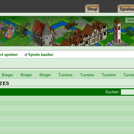
Shop
Spiela
Star
rt spielen
Spiele kaufen
Bürger
Bürger
Bürger
Turniere
Turniere
Turniere
Turnie
ZES
Suchen: