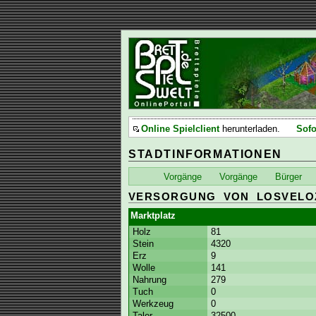
Online Spielclient
herunterladen.
Sofo
STADTINFORMATIONEN
Vorgänge
Vorgänge
Bürger
VERSORGUNG VON LOSVELO
Marktplatz
Holz
81
Stein
4320
Erz
9
Wolle
141
Nahrung
279
Tuch
0
Werkzeug
0
Taler
32500