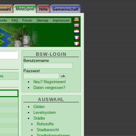
MetaSpiel
uswahl
Hilfe
Gemeinschaft
tseite
FAQ
Forum
Sitemap
Impressum
BSW-LOGIN
Benutzername
Passwort
re
Neu? Registrieren!
Daten vergessen?
AUSWAHL
Gilden
Levelsystem
Städte
Rohstoffe
Stadtansicht
Stadtinformationen