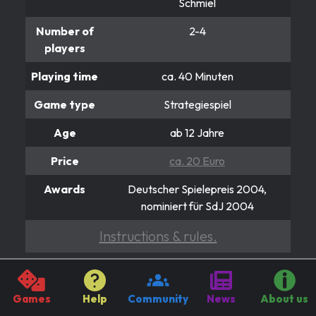
Schmiel
Number of
2-4
players
Playing time
ca. 40 Minuten
Game type
Strategiespiel
Age
ab 12 Jahre
Price
ca. 20 Euro
Awards
Deutscher Spielepreis 2004,
nominiert für SdJ 2004
Instructions & rules.
SANKT PETERSBURG
Games
Help
Community
News
About us