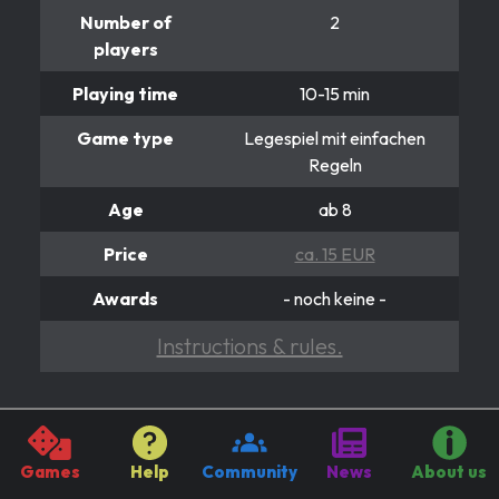
Number of
2
players
Playing time
10-15 min
Game type
Legespiel mit einfachen
Regeln
Age
ab 8
Price
ca. 15 EUR
Awards
- noch keine -
Instructions & rules.
DRACHENHERZ
Es ist wieder Zeit für Helden
Games
Help
Community
News
About us