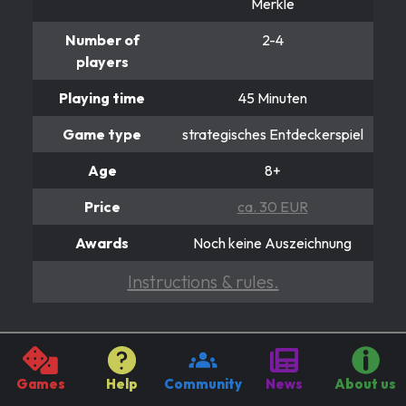
Merkle
Number of
2-4
players
Playing time
45 Minuten
Game type
strategisches Entdeckerspiel
Age
8+
Price
ca. 30 EUR
Awards
Noch keine Auszeichnung
Instructions & rules.
SANTA CRUZ
Entdecke die Insel!
Games
Help
Community
News
About us